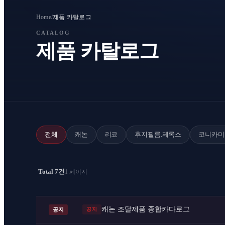
Home
/
제품 카탈로그
CATALOG
제품 카탈로그
전체
캐논
리코
후지필름.제록스
코니카미
Total 7건
1 페이지
캐논 조달제품 종합카다로그
공지
공지