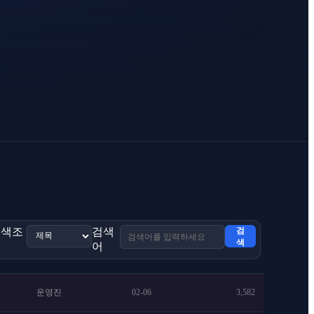
검색조
검색
검
색
건
어
운영진
02-06
3,582